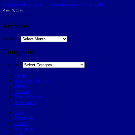
Belarus journalist convicted of treason and sentenced to 9 years in prison
March 9, 2026
Archives
Archives
Categories
Categories
Home
57Weeks pOdcast
About
Contact
Privacy Policy
POP history
Yelp
Facebook
Twitter
Instagram
Email