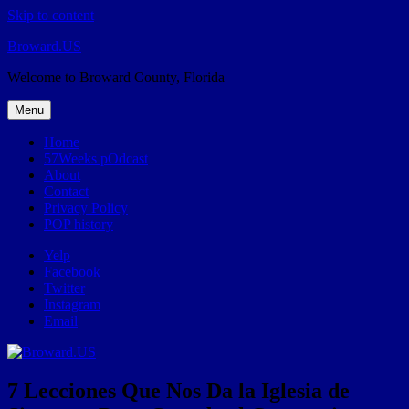
Skip to content
Broward.US
Welcome to Broward County, Florida
Menu
Home
57Weeks pOdcast
About
Contact
Privacy Policy
POP history
Yelp
Facebook
Twitter
Instagram
Email
7 Lecciones Que Nos Da la Iglesia de