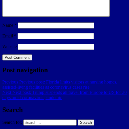
Name
*
Email
*
Website
Post navigation
Previous
Previous post:
Florida limits visitors at nursing homes,
assisted-living facilities as coronavirus cases rise
Next
Next post:
Trump suspends all travel from Europe to US for 30
days amid coronavirus pandemic
Search
Search for:
Search