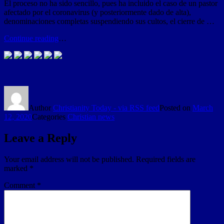
El proceso no ha sido sencillo, pues ha incluido el caso de un pastor
afectado por el coronavirus (y posteriormente dado de alta),
denominaciones completas suspendiendo sus cultos, el cierre de …
Continue reading
…
Author
Christianity Today - via RSS feed
Posted on
March
12, 2020
Categories
Christian news
Leave a Reply
Your email address will not be published.
Required fields are
marked
*
Comment
*